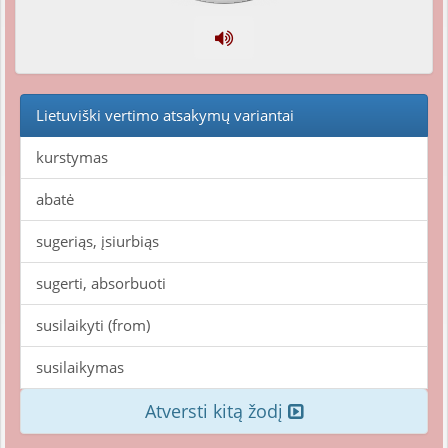
Lietuviški vertimo atsakymų variantai
kurstymas
abatė
sugeriąs, įsiurbiąs
sugerti, absorbuoti
susilaikyti (from)
susilaikymas
Atversti kitą žodį