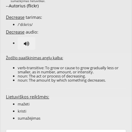
--Autorius (flickr)
Decrease
tarimas:
/'di:kri:s/
Decrease
audio:
Žodžio paaiškinimas anglų kalba:
verb-transitive: To grow or cause to grow gradually less or
smaller, as in number, amount, or intensity.
noun: The act or process of decreasing.
noun: The amount by which something decreases.
Lietuviškos reikšmės:
mažėti
kristi
sumažėjimas