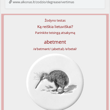
www.alkonas.lt/zodzio/degrease/vertimas
Žodyno testas
Ką reiškia lietuviškai?
Parinkite teisingą atsakymą
abetment
/ə'betmənt/ (abettal) /ə'betəl/