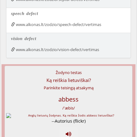
speech
defect
www.alkonas.lt/zodzio/speech-defect/vertimas
vision
defect
www.alkonas.lt/zodzio/vision-defect/vertimas
Žodyno testas
Ką reiškia lietuviškai?
Parinkite teisingą atsakymą
abbess
/'æbis/
--Autorius (flickr)