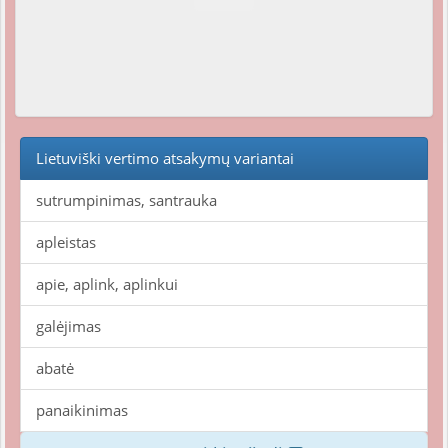
Lietuviški vertimo atsakymų variantai
sutrumpinimas, santrauka
apleistas
apie, aplink, aplinkui
galėjimas
abatė
panaikinimas