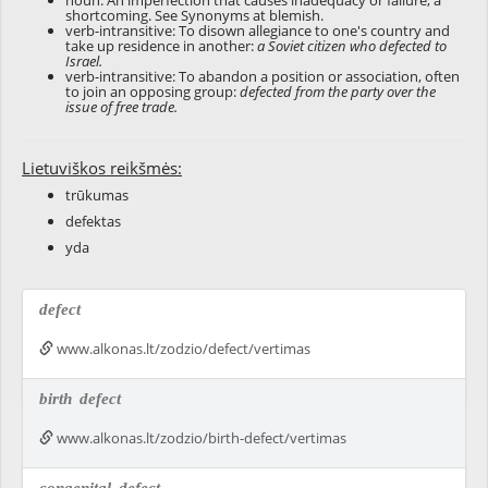
noun: An imperfection that causes inadequacy or failure; a
shortcoming. See Synonyms at
blemish
.
verb-intransitive: To disown allegiance to one's country and
take up residence in another:
a Soviet citizen who defected to
Israel.
verb-intransitive: To abandon a position or association, often
to join an opposing group:
defected from the party over the
issue of free trade.
Lietuviškos reikšmės:
trūkumas
defektas
yda
defect
www.alkonas.lt/zodzio/defect/vertimas
birth
defect
www.alkonas.lt/zodzio/birth-defect/vertimas