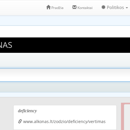
Politikos
Pradžia
Kontaktai
NAS
deficiency
www.alkonas.lt/zodzio/deficiency/vertimas