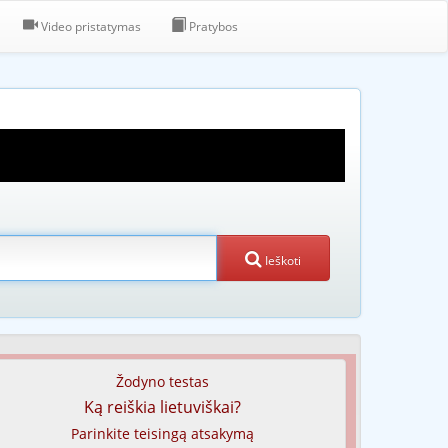
Video pristatymas
Pratybos
Ieškoti
Žodyno testas
Ką reiškia lietuviškai?
Parinkite teisingą atsakymą