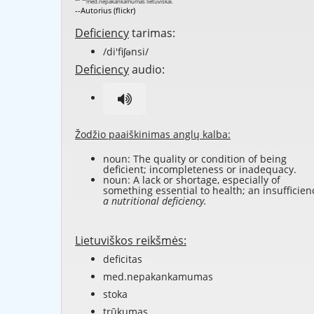
--Autorius (flickr)
Deficiency
tarimas:
/di'fiʃənsi/
Deficiency
audio:
Žodžio paaiškinimas anglų kalba:
noun: The quality or condition of being
deficient; incompleteness or inadequacy.
noun: A lack or shortage, especially of
something essential to health; an insufficien
a nutritional deficiency.
Lietuviškos reikšmės:
deficitas
med.nepakankamumas
stoka
trūkumas