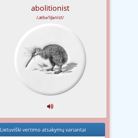
abolitionist
/,æbə'liʃənist/
Lietuviški vertimo atsakymų variantai