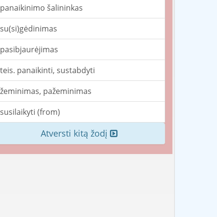
panaikinimo šalininkas
su(si)gėdinimas
pasibjaurėjimas
teis. panaikinti, sustabdyti
žeminimas, pažeminimas
susilaikyti (from)
Atversti kitą žodį