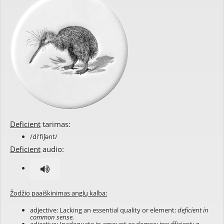
Deficient
tarimas:
/di'fiʃənt/
Deficient
audio:
Žodžio paaiškinimas anglų kalba:
adjective: Lacking an essential quality or element:
deficient in
common sense.