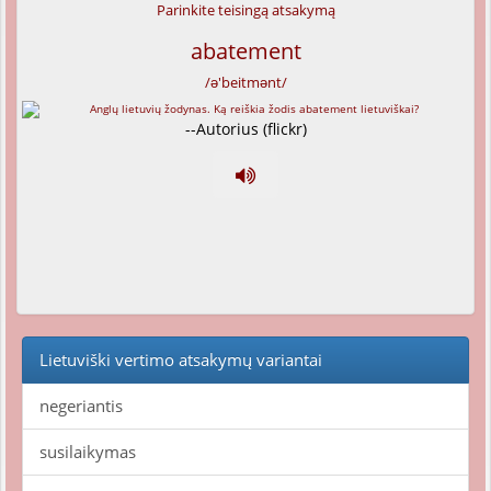
Parinkite teisingą atsakymą
abatement
/ə'beitmənt/
--Autorius (flickr)
Lietuviški vertimo atsakymų variantai
negeriantis
susilaikymas