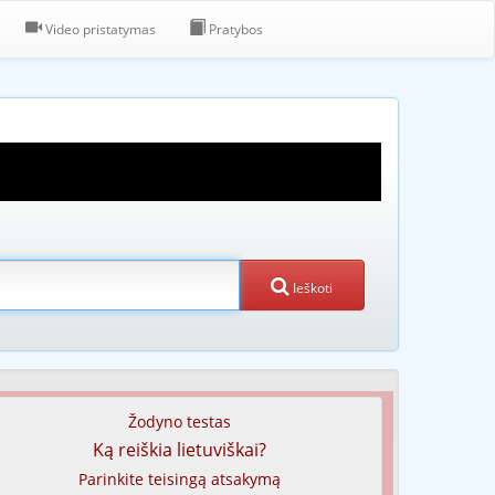
Video pristatymas
Pratybos
Ieškoti
Žodyno testas
Ką reiškia lietuviškai?
Parinkite teisingą atsakymą