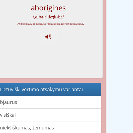
aborigines
/,æbə'ridʤini:z/
Lietuviški vertimo atsakymų variantai
bjaurus
visiškai
niekšiškumas, žemumas