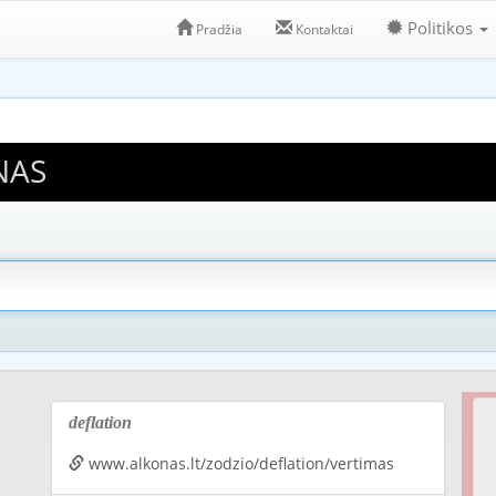
Politikos
Pradžia
Kontaktai
NAS
deflation
www.alkonas.lt/zodzio/deflation/vertimas