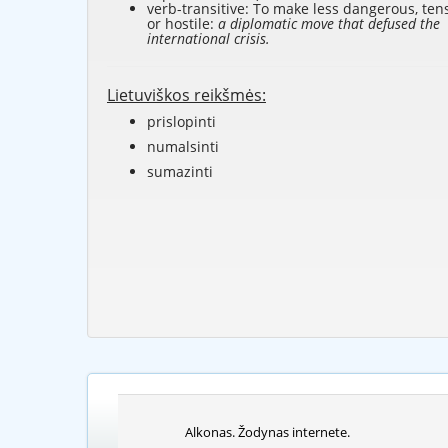
verb-transitive: To make less dangerous, ten
or hostile:
a diplomatic move that defused the
international crisis.
Lietuviškos reikšmės:
prislopinti
numalsinti
sumazinti
Alkonas. Žodynas internete.