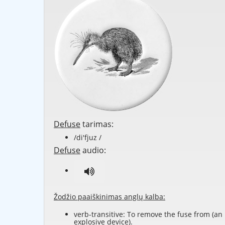
Defuse
tarimas:
/di'fjuz /
Defuse
audio:
Žodžio paaiškinimas anglų kalba:
verb-transitive: To remove the fuse from (an
explosive device).