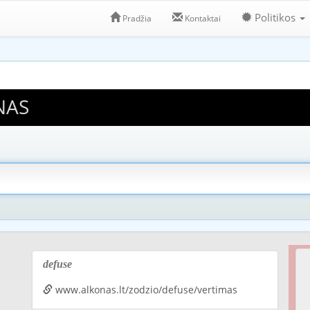
Politikos
Pradžia
Kontaktai
NAS
defuse
www.alkonas.lt/zodzio/defuse/vertimas