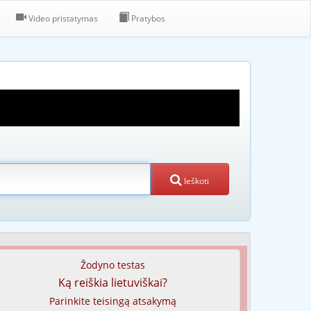
Video pristatymas
Pratybos
Ieškoti
Žodyno testas
Ką reiškia lietuviškai?
Parinkite teisingą atsakymą