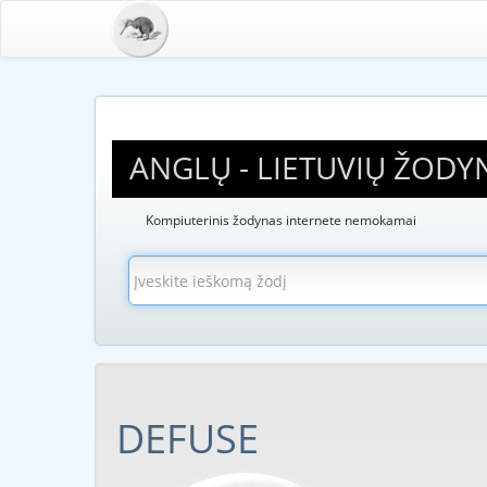
ANGLŲ - LIETUVIŲ ŽODY
Kompiuterinis žodynas internete nemokamai
DEFUSE