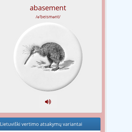
abasement
/ə'beismənt/
Lietuviški vertimo atsakymų variantai