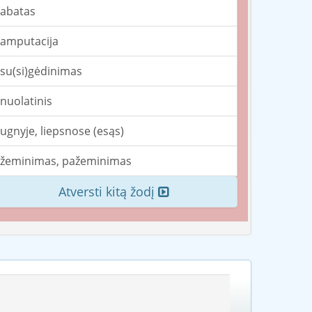
abatas
amputacija
su(si)gėdinimas
nuolatinis
ugnyje, liepsnose (esąs)
žeminimas, pažeminimas
Atversti kitą žodį