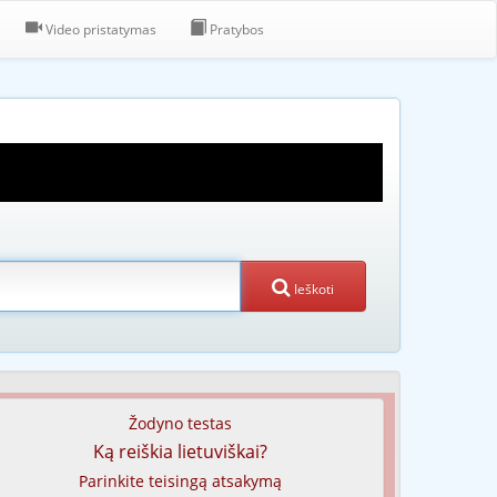
Video pristatymas
Pratybos
Ieškoti
Žodyno testas
Ką reiškia lietuviškai?
Parinkite teisingą atsakymą