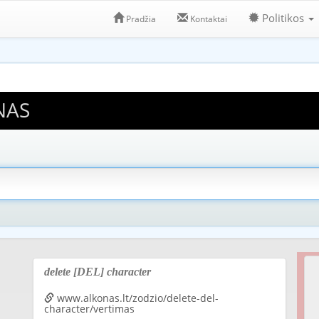
Politikos
Pradžia
Kontaktai
NAS
delete [DEL] character
www.alkonas.lt/zodzio/delete-del-
character/vertimas