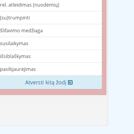
rel. atleidimas (nuodėmių)
(su)trumpinti
šlifavimo medžiaga
susilaikymas
išsiblaškymas
pasibjaurėjimas
Atversti kitą žodį