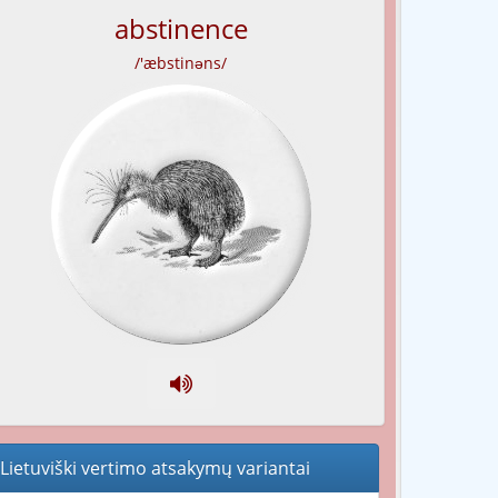
abstinence
/'æbstinəns/
Lietuviški vertimo atsakymų variantai