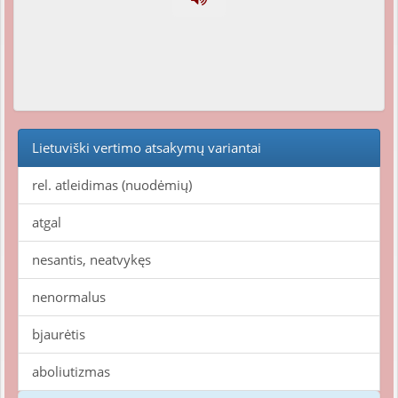
Lietuviški vertimo atsakymų variantai
rel. atleidimas (nuodėmių)
atgal
nesantis, neatvykęs
nenormalus
bjaurėtis
aboliutizmas