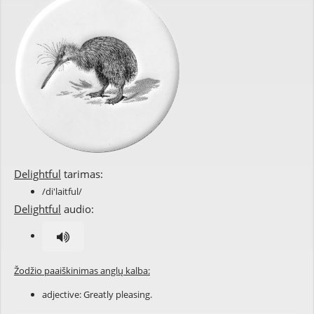
Delightful
tarimas:
/di'laitful/
Delightful
audio:
Žodžio paaiškinimas anglų kalba:
adjective: Greatly pleasing.