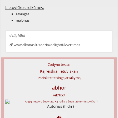
Lietuviškos reikšmės:
žavingas
malonus
delightful
www.alkonas.lt/zodzio/delightful/vertimas
Žodyno testas
Ką reiškia lietuviškai?
Parinkite teisingą atsakymą
abhor
/əb'hɔ:/
--Autorius (flickr)