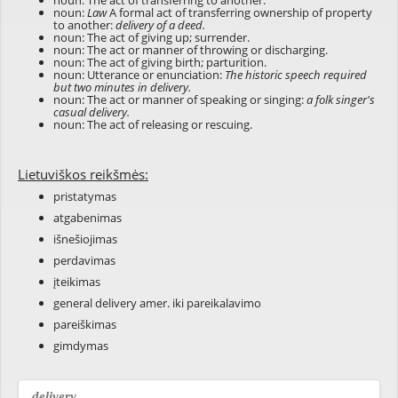
noun: The act of transferring to another.
noun:
Law
A formal act of transferring ownership of property
to another:
delivery of a deed.
noun: The act of giving up; surrender.
noun: The act or manner of throwing or discharging.
noun: The act of giving birth; parturition.
noun: Utterance or enunciation:
The historic speech required
but two minutes in delivery.
noun: The act or manner of speaking or singing:
a folk singer's
casual delivery.
noun: The act of releasing or rescuing.
Lietuviškos reikšmės:
pristatymas
atgabenimas
išnešiojimas
perdavimas
įteikimas
general delivery amer. iki pareikalavimo
pareiškimas
gimdymas
delivery