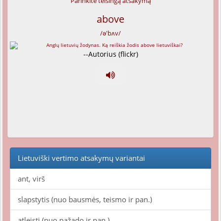
Parinkite teisingą atsakymą
above
/ə'bʌv/
--Autorius (flickr)
Lietuviški vertimo atsakymų variantai
ant, virš
slapstytis (nuo bausmės, teismo ir pan.)
atleisti (nuo pažado ir pan.)