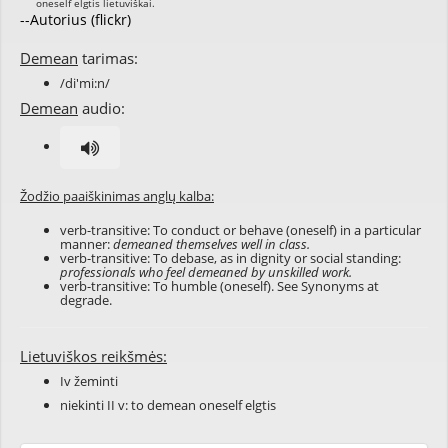
--Autorius (flickr)
Demean
tarimas:
/di'mi:n/
Demean
audio:
Žodžio paaiškinimas anglų kalba:
verb-transitive: To conduct or behave (oneself) in a particular
manner:
demeaned themselves well in class.
verb-transitive: To debase, as in dignity or social standing:
professionals who feel demeaned by unskilled work.
verb-transitive: To humble (oneself). See Synonyms at
degrade
.
Lietuviškos reikšmės:
Iv žeminti
niekinti II v: to demean oneself elgtis