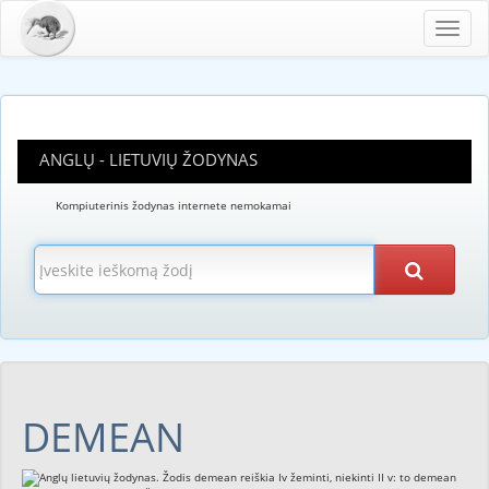
Toggl
navig
ANGLŲ - LIETUVIŲ ŽODYNAS
Kompiuterinis žodynas internete nemokamai
DEMEAN