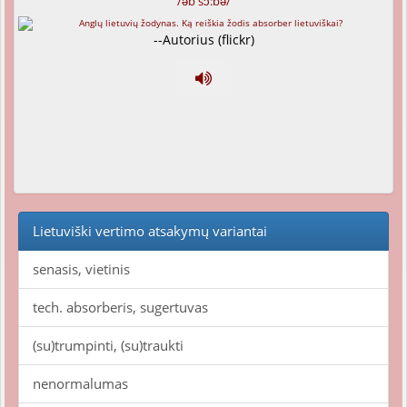
/əb'sɔ:bə/
--Autorius (flickr)
Lietuviški vertimo atsakymų variantai
senasis, vietinis
tech. absorberis, sugertuvas
(su)trumpinti, (su)traukti
nenormalumas