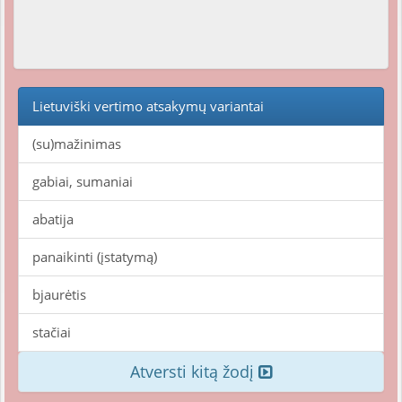
Lietuviški vertimo atsakymų variantai
(su)mažinimas
gabiai, sumaniai
abatija
panaikinti (įstatymą)
bjaurėtis
stačiai
Atversti kitą žodį