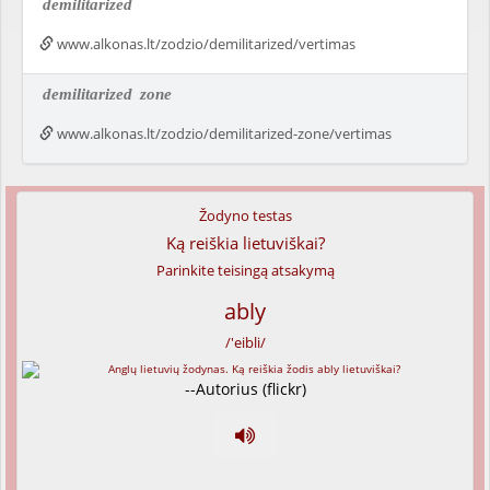
demilitarized
www.alkonas.lt/zodzio/demilitarized/vertimas
demilitarized
zone
www.alkonas.lt/zodzio/demilitarized-zone/vertimas
Žodyno testas
Ką reiškia lietuviškai?
Parinkite teisingą atsakymą
ably
/'eibli/
--Autorius (flickr)