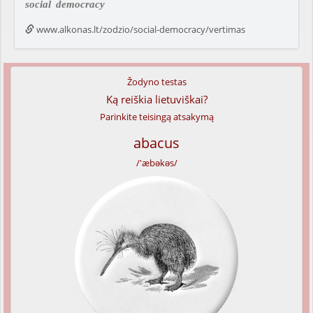
social
democracy
www.alkonas.lt/zodzio/social-democracy/vertimas
Žodyno testas
Ką reiškia lietuviškai?
Parinkite teisingą atsakymą
abacus
/'æbəkəs/