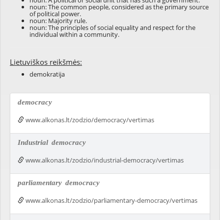
noun: A political or social unit that has such a government.
noun: The common people, considered as the primary source
of political power.
noun: Majority rule.
noun: The principles of social equality and respect for the
individual within a community.
Lietuviškos reikšmės:
demokratija
democracy
www.alkonas.lt/zodzio/democracy/vertimas
Industrial
democracy
www.alkonas.lt/zodzio/industrial-democracy/vertimas
parliamentary
democracy
www.alkonas.lt/zodzio/parliamentary-democracy/vertimas