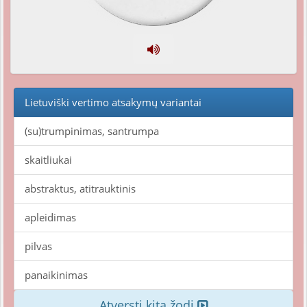
Lietuviški vertimo atsakymų variantai
(su)trumpinimas, santrumpa
skaitliukai
abstraktus, atitrauktinis
apleidimas
pilvas
panaikinimas
Atversti kitą žodį