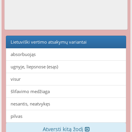
Lietuviški vertimo atsakymų variantai
absorbuojąs
ugnyje, liepsnose (esąs)
visur
šlifavimo medžiaga
nesantis, neatvykęs
pilvas
Atversti kitą žodį