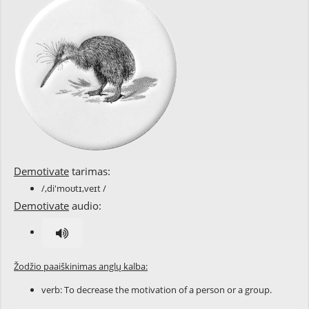
Demotivate
tarimas:
/,di'moʊtɪ,veɪt /
Demotivate
audio:
Žodžio paaiškinimas anglų kalba:
verb: To
decrease
the
motivation
of a person or a group.