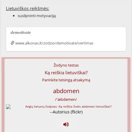
Lietuviškos reikšmės:
susilpninti motyvaciją
demotivate
www.alkonas.lt/zodzio/demotivate/vertimas
Žodyno testas
Ką reiškia lietuviškai?
Parinkite teisingą atsakymą
abdomen
/'æbdəmen/
--Autorius (flickr)