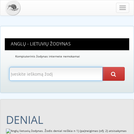
Toggl
navig
ANGLŲ - LIETUVIŲ ŽODYNAS
Kompiuterinis žodynas internete nemokamai
DENIAL