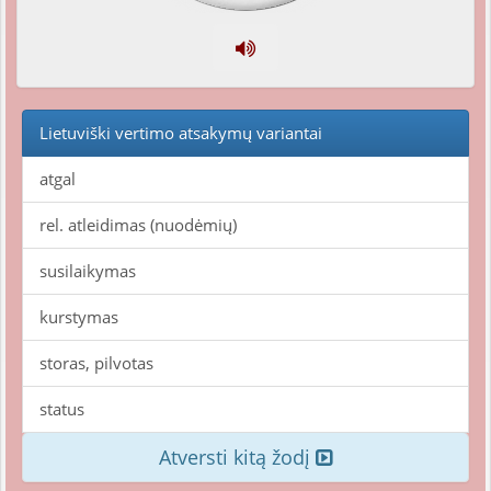
Lietuviški vertimo atsakymų variantai
atgal
rel. atleidimas (nuodėmių)
susilaikymas
kurstymas
storas, pilvotas
status
Atversti kitą žodį