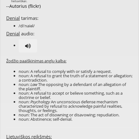
--Autorius (flickr)
Denial
tarimas:
/di'naiəl/
Denial
audio:
Žodžio paaiškinimas anglų kalba:
noun: A refusal to comply with or satisfy a request.
noun: A refusal to grant the truth of a statement or allegation;
a contradiction.
noun:
Law
The opposing by a defendant of an allegation of
the plaintiff.
noun: A refusal to accept or believe something, such as a
doctrine or belief.
noun:
Psychology
An unconscious defense mechanism
characterized by refusal to acknowledge painful realities,
thoughts, or feelings.
noun: The act of disowning or disavowing; repudiation.
noun: Abstinence; self-denial.
Lietuviškos reikšmės: