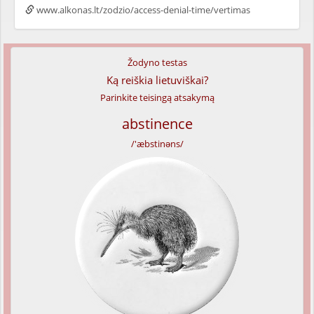
www.alkonas.lt/zodzio/access-denial-time/vertimas
Žodyno testas
Ką reiškia lietuviškai?
Parinkite teisingą atsakymą
abstinence
/'æbstinəns/