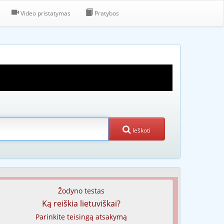
Video pristatymas
Pratybos
Ieškoti
Žodyno testas
Ką reiškia lietuviškai?
Parinkite teisingą atsakymą