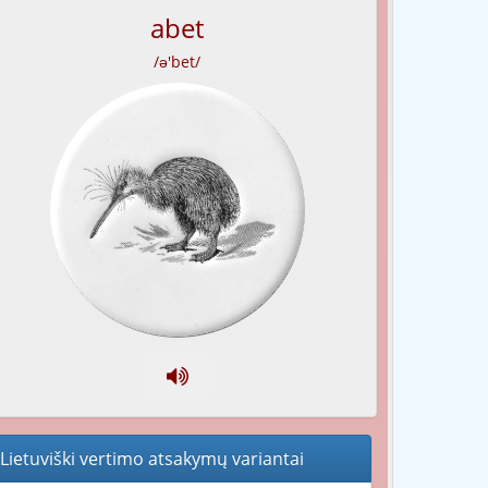
abet
/ə'bet/
Lietuviški vertimo atsakymų variantai