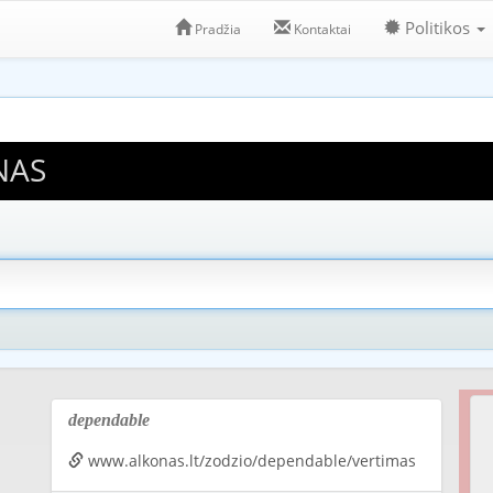
Politikos
Pradžia
Kontaktai
NAS
dependable
www.alkonas.lt/zodzio/dependable/vertimas