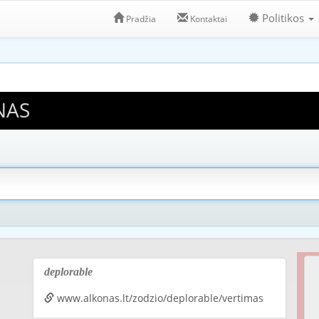
Politikos
Pradžia
Kontaktai
NAS
deplorable
www.alkonas.lt/zodzio/deplorable/vertimas