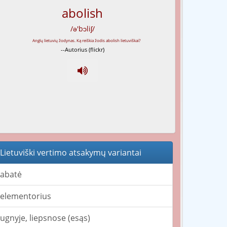
abolish
/ə'bɔliʃ/
--Autorius (flickr)
Lietuviški vertimo atsakymų variantai
abatė
elementorius
ugnyje, liepsnose (esąs)