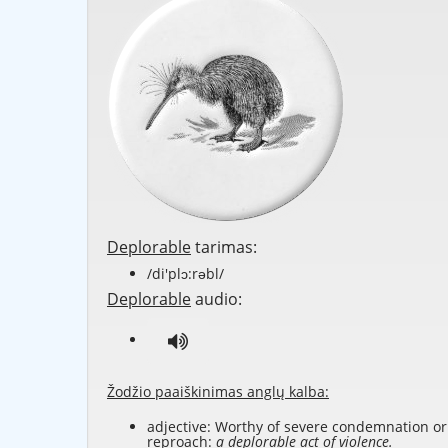
Deplorable
tarimas:
/di'plɔ:rəbl/
Deplorable
audio:
Žodžio paaiškinimas anglų kalba:
adjective: Worthy of severe condemnation or
reproach:
a deplorable act of violence.