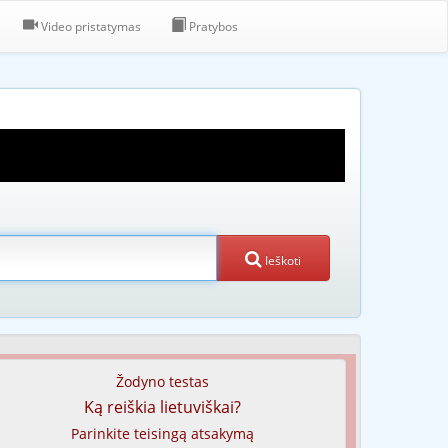
Video pristatymas
Pratybos
Ieškoti
Žodyno testas
Ką reiškia lietuviškai?
Parinkite teisingą atsakymą