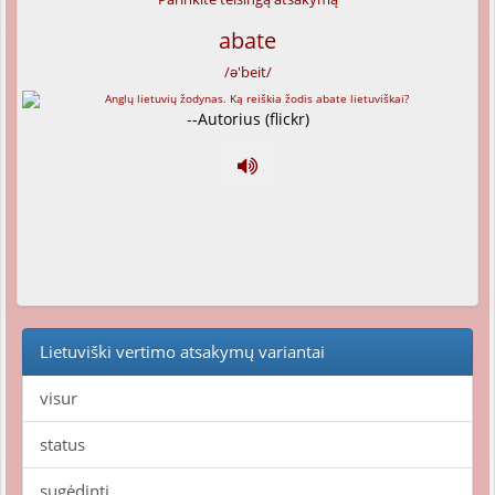
abate
/ə'beit/
--Autorius (flickr)
Lietuviški vertimo atsakymų variantai
visur
status
sugėdinti