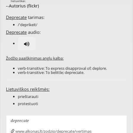
--Autorius (flickr)
Deprecate
tarimas:
/'deprikeit/
Deprecate
audio:
Žodžio paaiškinimas anglų kalba:
verb-transitive: To express disapproval of; deplore.
verb-transitive: To belittle; depreciate.
Lietuviškos reikšmės:
prieštarauti
protestuoti
deprecate
www.alkonas.lt/zodzio/deprecate/vertimas