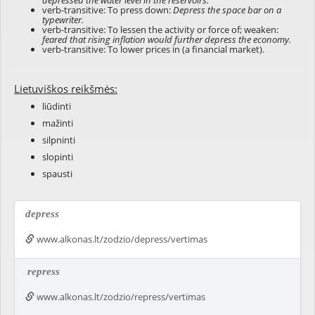
depressed the water level in the reservoirs.
verb-transitive: To press down:
Depress the space bar on a
typewriter.
verb-transitive: To lessen the activity or force of; weaken:
feared that rising inflation would further depress the economy.
verb-transitive: To lower prices in (a financial market).
Lietuviškos reikšmės:
liūdinti
mažinti
silpninti
slopinti
spausti
depress
www.alkonas.lt/zodzio/depress/vertimas
repress
www.alkonas.lt/zodzio/repress/vertimas