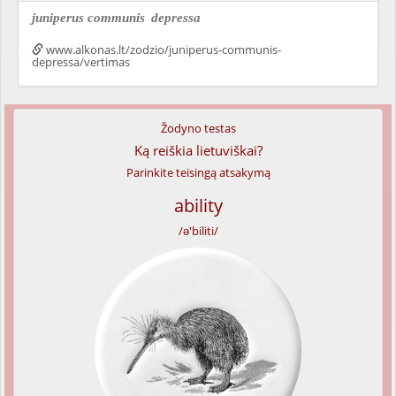
juniperus communis
depressa
www.alkonas.lt/zodzio/juniperus-communis-
depressa/vertimas
Žodyno testas
Ką reiškia lietuviškai?
Parinkite teisingą atsakymą
ability
/ə'biliti/