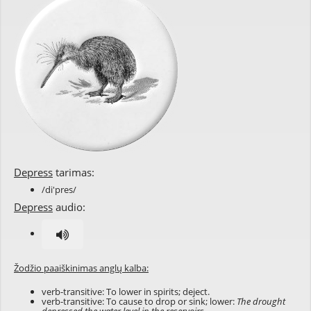
Depress
tarimas:
/di'pres/
Depress
audio:
Žodžio paaiškinimas anglų kalba:
verb-transitive: To lower in spirits; deject.
verb-transitive: To cause to drop or sink; lower:
The drought