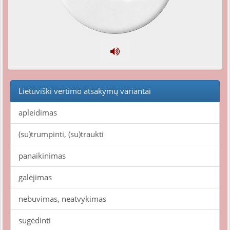
Lietuviški vertimo atsakymų variantai
apleidimas
(su)trumpinti, (su)traukti
panaikinimas
galėjimas
nebuvimas, neatvykimas
sugėdinti