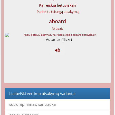
Ką reiškia lietuviškai?
Parinkite teisingą atsakymą
aboard
/ə'bɔ:d/
--Autorius (flickr)
Lietuviški vertimo atsakymų variantai
sutrumpinimas, santrauka