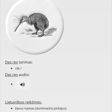
Des res
tarimas:
/dɛ /
Des res
audio:
Lietuviškos reikšmės:
žavus namas (dominantis pirkėjus)