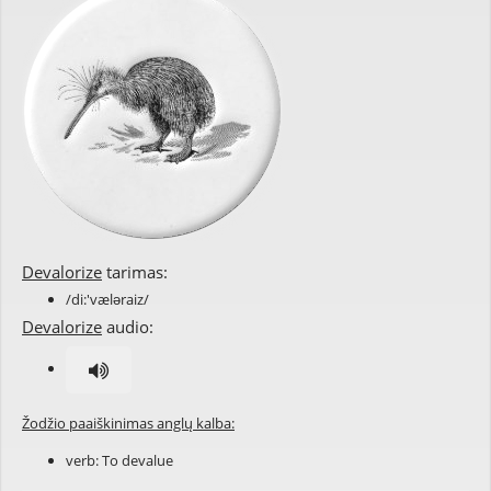
Devalorize
tarimas:
/di:'væləraiz/
Devalorize
audio:
Žodžio paaiškinimas anglų kalba:
verb: To
devalue