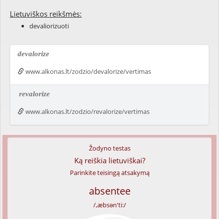
Lietuviškos reikšmės:
devaliorizuoti
devalorize
www.alkonas.lt/zodzio/devalorize/vertimas
revalorize
www.alkonas.lt/zodzio/revalorize/vertimas
Žodyno testas
Ką reiškia lietuviškai?
Parinkite teisingą atsakymą
absentee
/,æbsən'ti:/