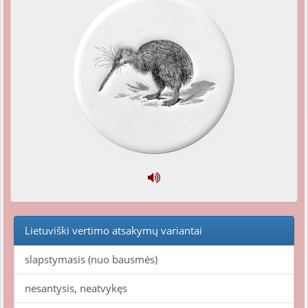
Lietuviški vertimo atsakymų variantai
slapstymasis (nuo bausmės)
nesantysis, neatvykęs