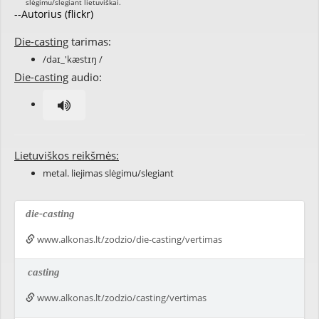
--Autorius (flickr)
Die-casting
tarimas:
/daɪ_'kæstɪŋ /
Die-casting
audio:
Lietuviškos reikšmės:
metal. liejimas slėgimu/slegiant
die-casting
www.alkonas.lt/zodzio/die-casting/vertimas
casting
www.alkonas.lt/zodzio/casting/vertimas