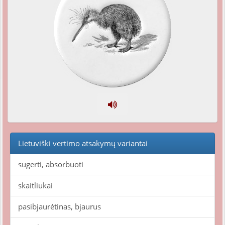
Lietuviški vertimo atsakymų variantai
sugerti, absorbuoti
skaitliukai
pasibjaurėtinas, bjaurus