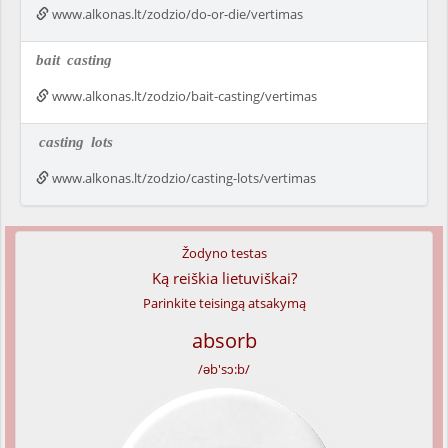
www.alkonas.lt/zodzio/do-or-die/vertimas
bait
casting
www.alkonas.lt/zodzio/bait-casting/vertimas
casting
lots
www.alkonas.lt/zodzio/casting-lots/vertimas
Žodyno testas
Ką reiškia lietuviškai?
Parinkite teisingą atsakymą
absorb
/əb'sɔ:b/