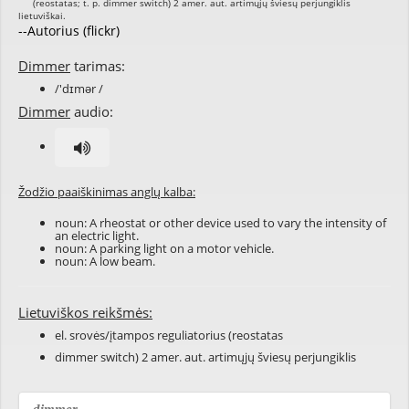
--Autorius (flickr)
Dimmer
tarimas:
/'dɪmər /
Dimmer
audio:
Žodžio paaiškinimas anglų kalba:
noun: A rheostat or other device used to vary the intensity of
an electric light.
noun: A parking light on a motor vehicle.
noun: A low beam.
Lietuviškos reikšmės:
el. srovės/įtampos reguliatorius (reostatas
dimmer switch) 2 amer. aut. artimųjų šviesų perjungiklis