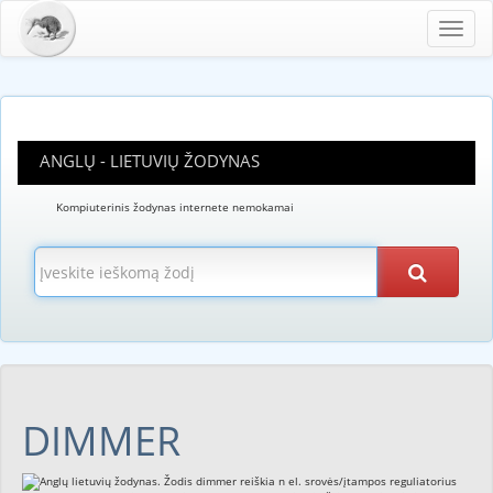
Toggl
navig
ANGLŲ - LIETUVIŲ ŽODYNAS
Kompiuterinis žodynas internete nemokamai
DIMMER