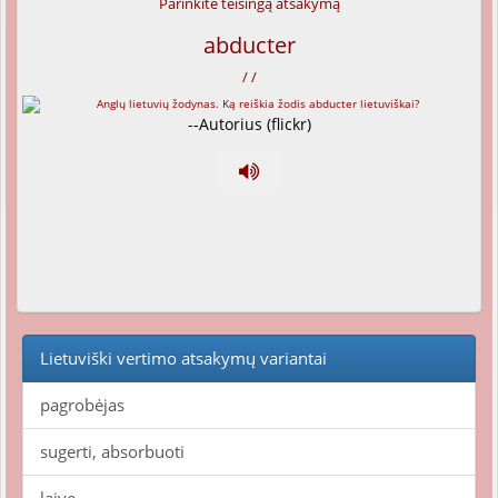
Parinkite teisingą atsakymą
abducter
/ /
--Autorius (flickr)
Lietuviški vertimo atsakymų variantai
pagrobėjas
sugerti, absorbuoti