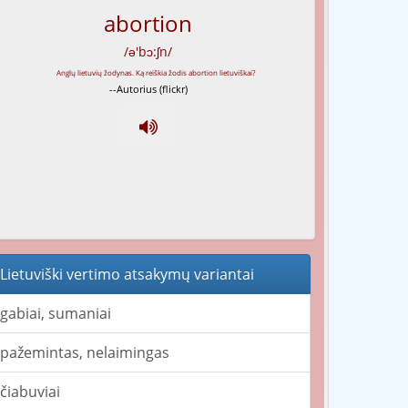
abortion
/ə'bɔ:ʃn/
--Autorius (flickr)
Lietuviški vertimo atsakymų variantai
gabiai, sumaniai
pažemintas, nelaimingas
čiabuviai