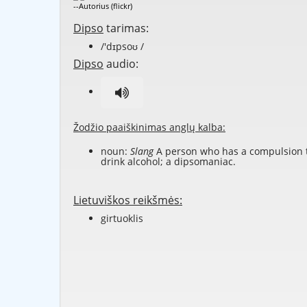
--Autorius (flickr)
Dipso
tarimas:
/'dɪpsoʊ /
Dipso
audio:
Žodžio paaiškinimas anglų kalba:
noun:
Slang
A person who has a compulsion 
drink alcohol; a dipsomaniac.
Lietuviškos reikšmės:
girtuoklis