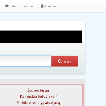
Video pristatymas
Pratybos
Ieškoti
Žodyno testas
Ką reiškia lietuviškai?
Parinkite teisingą atsakymą