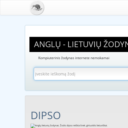
ANGLŲ - LIETUVIŲ ŽODY
Kompiuterinis žodynas internete nemokamai
DIPSO