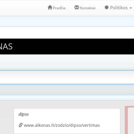
Politikos
Pradžia
Kontaktai
NAS
dipso
www.alkonas.lt/zodzio/dipso/vertimas