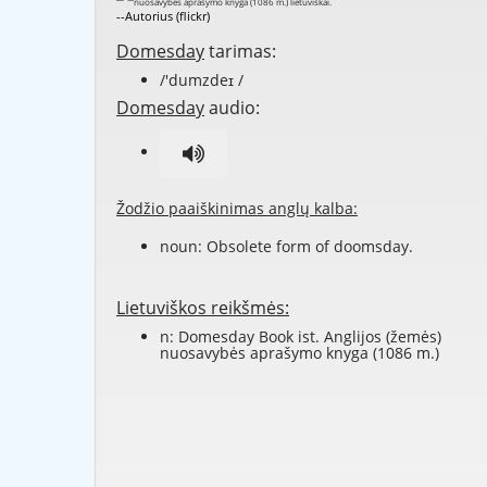
--Autorius (flickr)
Domesday
tarimas:
/'dumzdeɪ /
Domesday
audio:
Žodžio paaiškinimas anglų kalba:
noun: Obsolete form of
doomsday
.
Lietuviškos reikšmės:
n: Domesday Book ist. Anglijos (žemės)
nuosavybės aprašymo knyga (1086 m.)