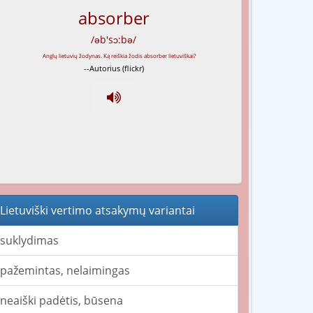
absorber
/əb'sɔ:bə/
--Autorius (flickr)
Lietuviški vertimo atsakymų variantai
suklydimas
pažemintas, nelaimingas
neaiški padėtis, būsena