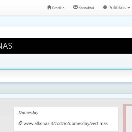
Politikos
Pradžia
Kontaktai
NAS
Domesday
www.alkonas.lt/zodzio/domesday/vertimas