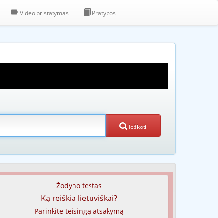
Video pristatymas
Pratybos
Ieškoti
Žodyno testas
Ką reiškia lietuviškai?
Parinkite teisingą atsakymą