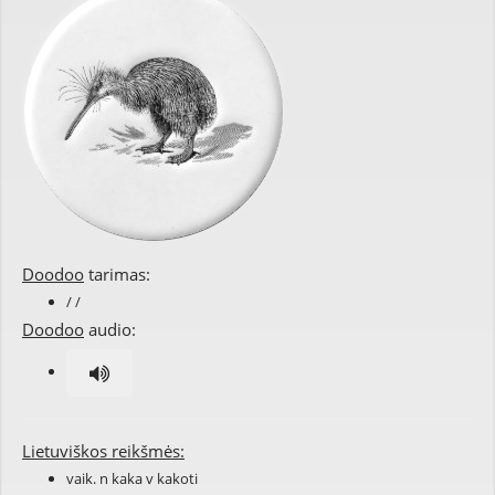
Doodoo
tarimas:
/ /
Doodoo
audio:
Lietuviškos reikšmės:
vaik. n kaka v kakoti