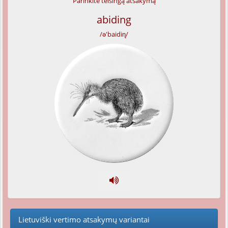
Parinkite teisingą atsakymą
abiding
/ə'baidiɳ/
Lietuviški vertimo atsakymų variantai