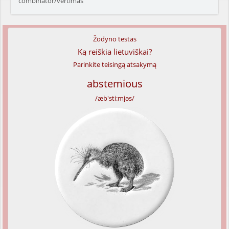
combinator/vertimas
Žodyno testas
Ką reiškia lietuviškai?
Parinkite teisingą atsakymą
abstemious
/æb'sti:mjəs/