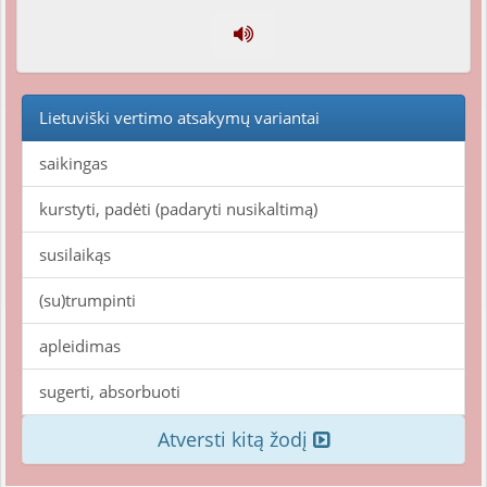
Lietuviški vertimo atsakymų variantai
saikingas
kurstyti, padėti (padaryti nusikaltimą)
susilaikąs
(su)trumpinti
apleidimas
sugerti, absorbuoti
Atversti kitą žodį