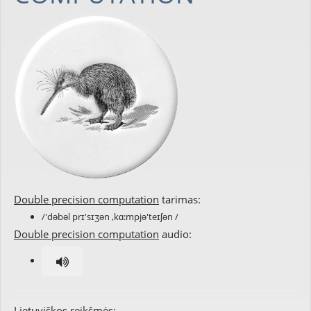
Double precision computation
tarimas:
/'dəbəl prɪ'sɪʒən ,kɑ:mpjə'teɪʃən /
Double precision computation
audio:
Lietuviškos reikšmės: