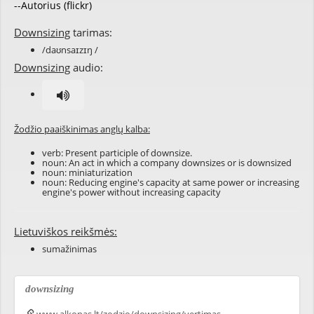
--Autorius (flickr)
Downsizing
tarimas:
/daʊnsaɪzɪŋ /
Downsizing
audio:
Žodžio paaiškinimas anglų kalba:
verb: Present participle of
downsize
.
noun: An act in which a company
downsizes
or is downsized
noun: miniaturization
noun: Reducing engine's capacity at same power or increasing
engine's power without increasing capacity
Lietuviškos reikšmės:
sumažinimas
downsizing