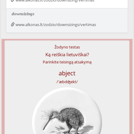
www.alkonas.lt/zodzio/downsizing/vertimas
downsizings
www.alkonas.lt/zodzio/downsizings/vertimas
Žodyno testas
Ką reiškia lietuviškai?
Parinkite teisingą atsakymą
abject
/'æbdʤekt/