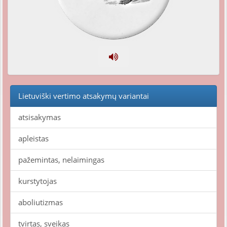
Lietuviški vertimo atsakymų variantai
atsisakymas
apleistas
pažemintas, nelaimingas
kurstytojas
aboliutizmas
tvirtas, sveikas