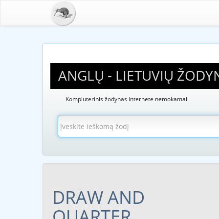
ANGLŲ - LIETUVIŲ ŽODY
Kompiuterinis žodynas internete nemokamai
DRAW AND
QUARTER