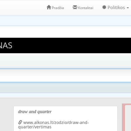
Politikos
Pradžia
Kontaktai
NAS
draw and quarter
www.alkonas.lt/zodzio/draw-and-
quarter/vertimas