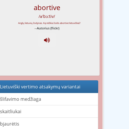
abortive
/ə'bɔ:tiv/
--Autorius (flickr)
Lietuviški vertimo atsakymų variantai
šlifavimo medžiaga
skaitliukai
bjaurėtis