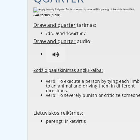
--Autorius (flickr)
Draw and quarter
tarimas:
/drɔ ænd 'kwɔrtər /
Draw and quarter
audio:
Žodžio paaiškinimas anglų kalba:
verb: To execute a person by tying each limb
to an animal and driving them in different
directions.
verb: To severely punish or criticize someone
Lietuviškos reikšmės:
parengti ir ketvirtis