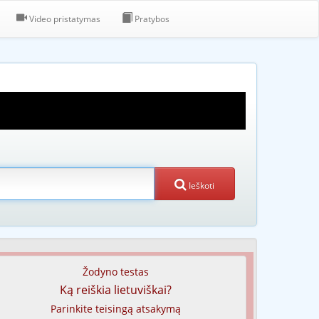
Video pristatymas
Pratybos
Ieškoti
Žodyno testas
Ką reiškia lietuviškai?
Parinkite teisingą atsakymą