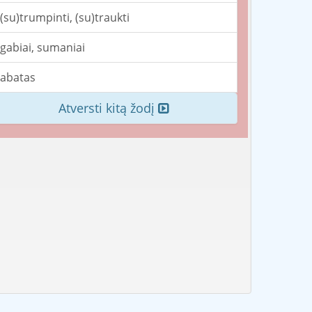
(su)trumpinti, (su)traukti
gabiai, sumaniai
abatas
Atversti kitą žodį