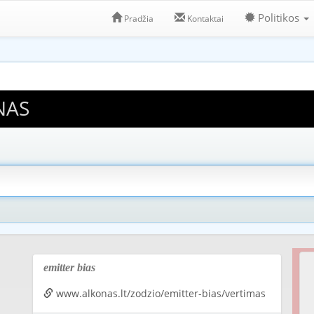
Politikos
Pradžia
Kontaktai
NAS
emitter bias
www.alkonas.lt/zodzio/emitter-bias/vertimas