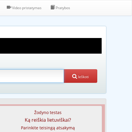
Video pristatymas
Pratybos
Ieškoti
Žodyno testas
Ką reiškia lietuviškai?
Parinkite teisingą atsakymą