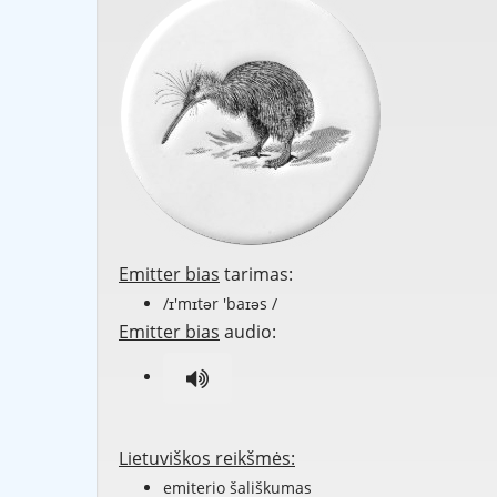
Emitter bias
tarimas:
/ɪ'mɪtər 'baɪəs /
Emitter bias
audio:
Lietuviškos reikšmės:
emiterio šališkumas