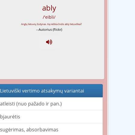
ably
/'eibli/
--Autorius (flickr)
Lietuviški vertimo atsakymų variantai
atleisti (nuo pažado ir pan.)
bjaurėtis
sugėrimas, absorbavimas