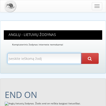
Toggl
navig
ANGLŲ - LIETUVIŲ ŽODYNAS
Kompiuterinis žodynas internete nemokamai
END ON