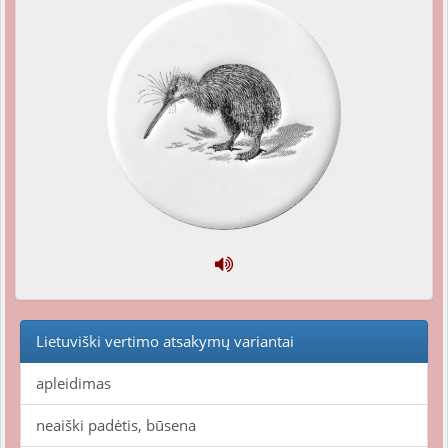
Lietuviški vertimo atsakymų variantai
apleidimas
neaiški padėtis, būsena