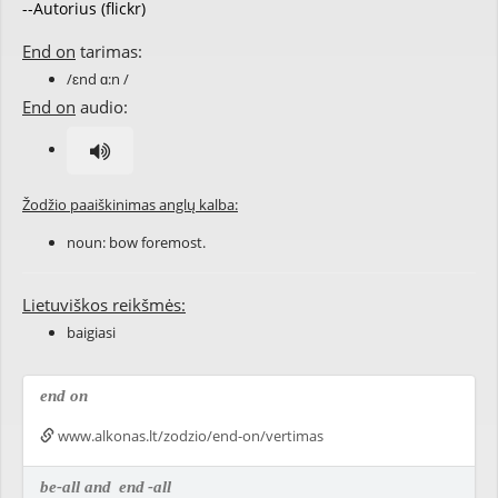
--Autorius (flickr)
End on
tarimas:
/ɛnd ɑ:n /
End on
audio:
Žodžio paaiškinimas anglų kalba:
noun: bow foremost.
Lietuviškos reikšmės:
baigiasi
end on
www.alkonas.lt/zodzio/end-on/vertimas
be-all and
end
-all