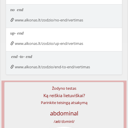
no
end
www.alkonas.lt/zodzio/no-end/vertimas
up-
end
www.alkonas.lt/zodzio/up-end/vertimas
end
-to-
end
www.alkonas.lt/zodzio/end-to-end/vertimas
Žodyno testas
Ką reiškia lietuviškai?
Parinkite teisingą atsakymą
abdominal
/æb'dɔminl/