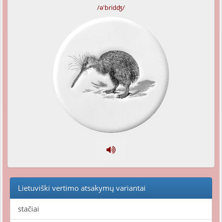
/ə'bridʤ/
Lietuviški vertimo atsakymų variantai
stačiai