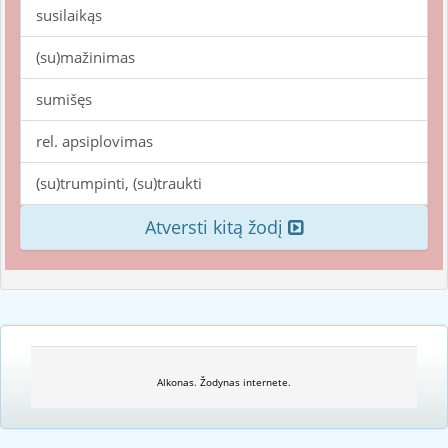
susilaikąs
(su)mažinimas
sumišęs
rel. apsiplovimas
(su)trumpinti, (su)traukti
Atversti kitą žodį
Alkonas. Žodynas internete.