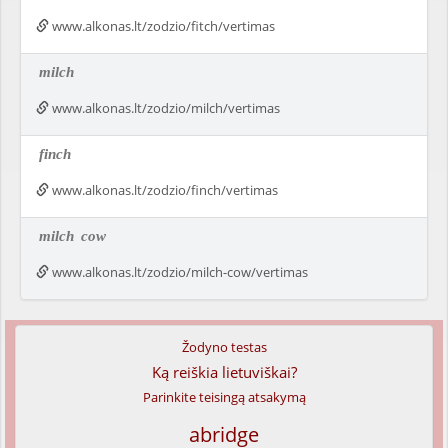
www.alkonas.lt/zodzio/fitch/vertimas
milch
www.alkonas.lt/zodzio/milch/vertimas
finch
www.alkonas.lt/zodzio/finch/vertimas
milch
cow
www.alkonas.lt/zodzio/milch-cow/vertimas
Žodyno testas
Ką reiškia lietuviškai?
Parinkite teisingą atsakymą
abridge