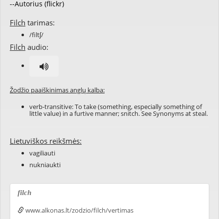
--Autorius (flickr)
Filch
tarimas:
/filtʃ/
Filch
audio:
Žodžio paaiškinimas anglų kalba:
verb-transitive: To take (something, especially something of
little value) in a furtive manner; snitch. See Synonyms at
steal
.
Lietuviškos reikšmės:
vagiliauti
nukniaukti
filch
www.alkonas.lt/zodzio/filch/vertimas