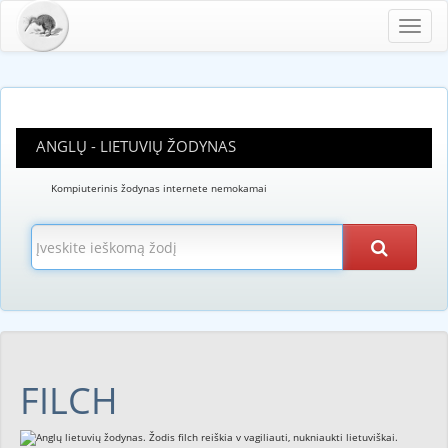
Toggl
navig
ANGLŲ - LIETUVIŲ ŽODYNAS
Kompiuterinis žodynas internete nemokamai
FILCH