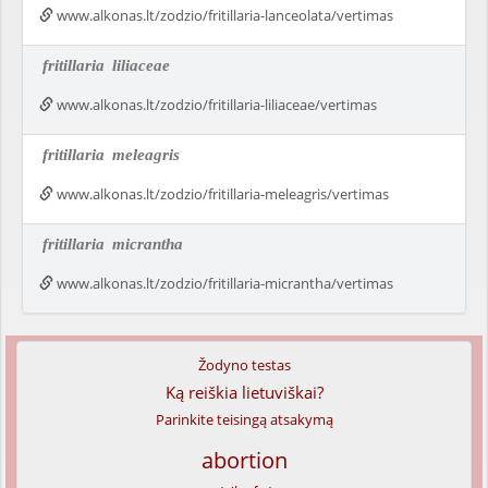
www.alkonas.lt/zodzio/fritillaria-lanceolata/vertimas
fritillaria
liliaceae
www.alkonas.lt/zodzio/fritillaria-liliaceae/vertimas
fritillaria
meleagris
www.alkonas.lt/zodzio/fritillaria-meleagris/vertimas
fritillaria
micrantha
www.alkonas.lt/zodzio/fritillaria-micrantha/vertimas
Žodyno testas
Ką reiškia lietuviškai?
Parinkite teisingą atsakymą
abortion