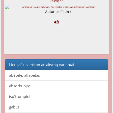
/ə'bɔ:ʃn/
--Autorius (flickr)
Lietuviški vertimo atsakymų variantai
abėcėlė, alfabetas
absorbuojąs
(su)trumpinti
gabus