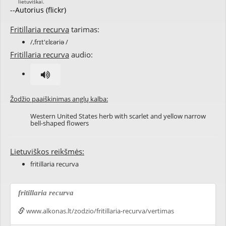
--Autorius (flickr)
Fritillaria recurva
tarimas:
/,frɪt'ɛlɛəriə /
Fritillaria recurva
audio:
Žodžio paaiškinimas anglų kalba:
Western United States herb with scarlet and yellow narrow
bell-shaped flowers
Lietuviškos reikšmės:
fritillaria recurva
fritillaria recurva
www.alkonas.lt/zodzio/fritillaria-recurva/vertimas