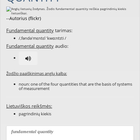
--Autorius (flickr)
Fundamental quantity
tarimas:
/,fəndə'mɛntɛl 'kwɑ:ntɪti /
Fundamental quantity
audio:
Žodžio paaiškinimas anglų kalba:
noun: one of the four quantities that are the basis of systems
of measurement
Lietuviškos reikšmės:
pagrindinių kiekis
fundamental quantity