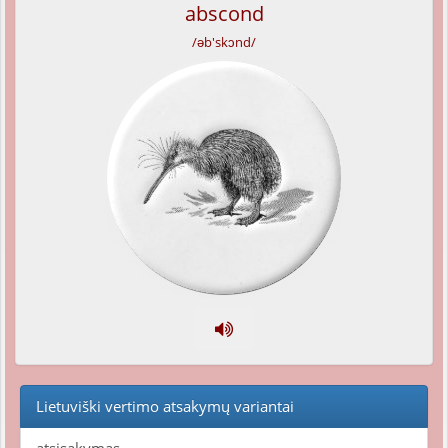
abscond
/əb'skɔnd/
Lietuviški vertimo atsakymų variantai