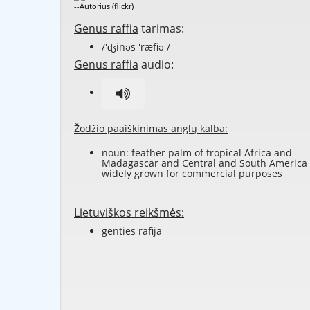
--Autorius (flickr)
Genus raffia
tarimas:
/'ʤinəs 'ræfiə /
Genus raffia
audio:
Žodžio paaiškinimas anglų kalba:
noun: feather palm of tropical Africa and
Madagascar and Central and South America
widely grown for commercial purposes
Lietuviškos reikšmės:
genties rafija