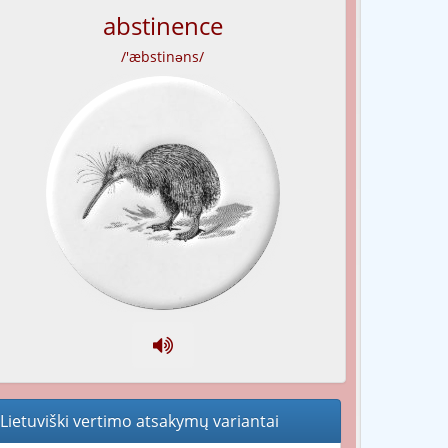
abstinence
/'æbstinəns/
Lietuviški vertimo atsakymų variantai