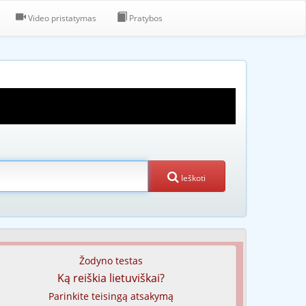
Video pristatymas
Pratybos
Ieškoti
Žodyno testas
Ką reiškia lietuviškai?
Parinkite teisingą atsakymą