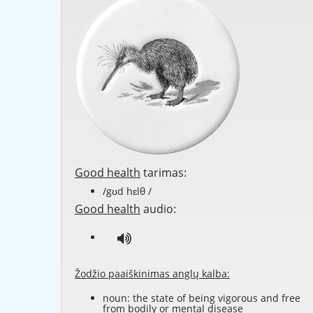
Good health
tarimas:
/gʊd hɛlθ /
Good health
audio:
Žodžio paaiškinimas anglų kalba:
noun: the state of being vigorous and free
from bodily or mental disease