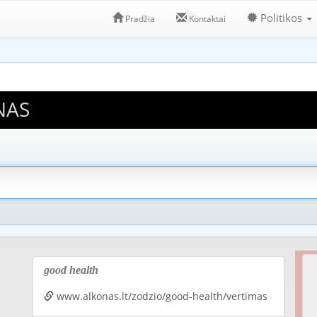
Politikos
Pradžia
Kontaktai
NAS
good health
www.alkonas.lt/zodzio/good-health/vertimas