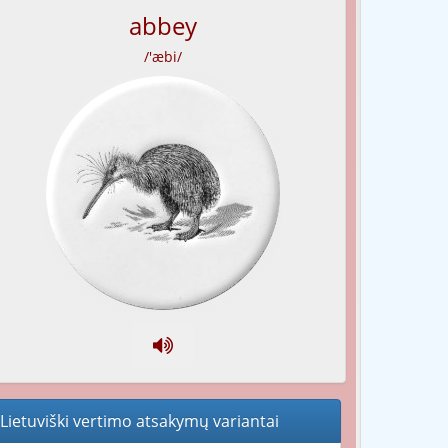
abbey
/'æbi/
Lietuviški vertimo atsakymų variantai