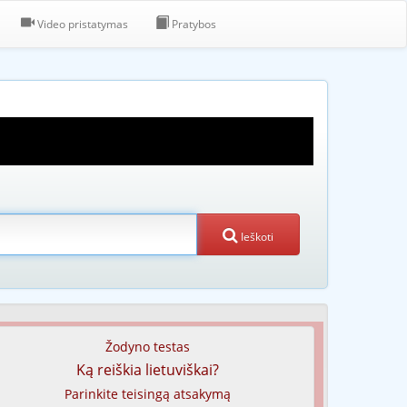
Video pristatymas
Pratybos
Ieškoti
Žodyno testas
Ką reiškia lietuviškai?
Parinkite teisingą atsakymą