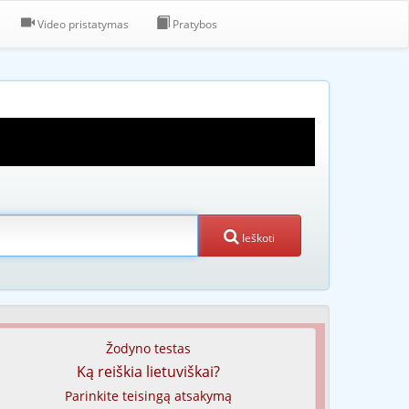
Video pristatymas
Pratybos
Ieškoti
Žodyno testas
Ką reiškia lietuviškai?
Parinkite teisingą atsakymą