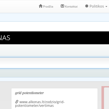
Politikos
Pradžia
Kontaktai
NAS
grid potentiometer
www.alkonas.lt/zodzio/grid-
potentiometer/vertimas