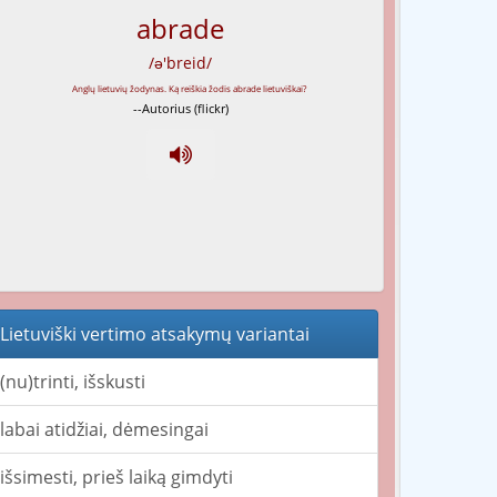
abrade
/ə'breid/
--Autorius (flickr)
Lietuviški vertimo atsakymų variantai
(nu)trinti, išskusti
labai atidžiai, dėmesingai
išsimesti, prieš laiką gimdyti