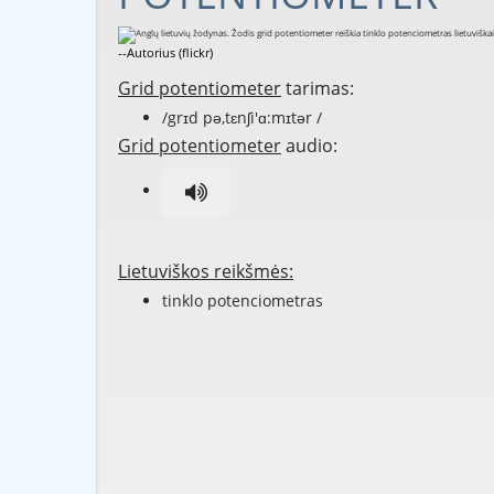
--Autorius (flickr)
Grid potentiometer
tarimas:
/grɪd pə,tɛnʃi'ɑ:mɪtər /
Grid potentiometer
audio:
Lietuviškos reikšmės:
tinklo potenciometras