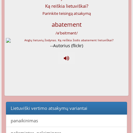
Ką reiškia lietuviškai?
Parinkite teisingą atsakymą
abatement
/ə'beitmənt/
--Autorius (flickr)
Lietuviški vertimo atsakymų variantai
panaikinimas