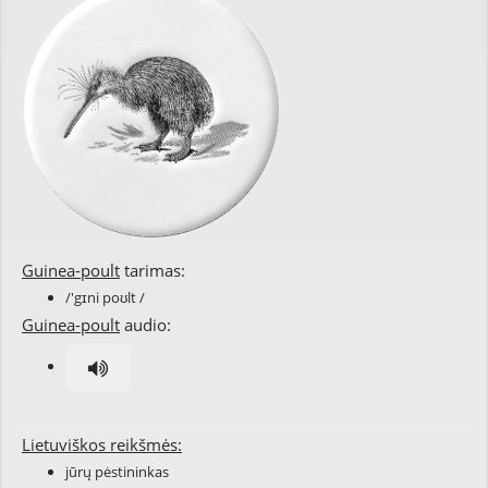
Guinea-poult
tarimas:
/'gɪni poʊlt /
Guinea-poult
audio:
Lietuviškos reikšmės:
jūrų pėstininkas