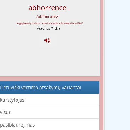
abhorrence
/əb'hɔrəns/
--Autorius (flickr)
Lietuviški vertimo atsakymų variantai
kurstytojas
visur
pasibjaurėjimas