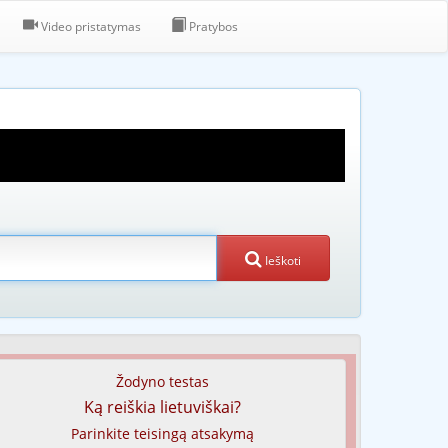
Video pristatymas
Pratybos
Ieškoti
Žodyno testas
Ką reiškia lietuviškai?
Parinkite teisingą atsakymą