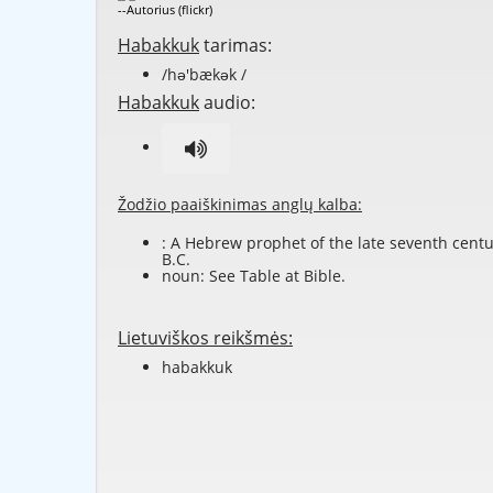
--Autorius (flickr)
Habakkuk
tarimas:
/hə'bækək /
Habakkuk
audio:
Žodžio paaiškinimas anglų kalba:
: A Hebrew prophet of the late seventh cent
B.C.
noun: See Table at
Bible
.
Lietuviškos reikšmės:
habakkuk