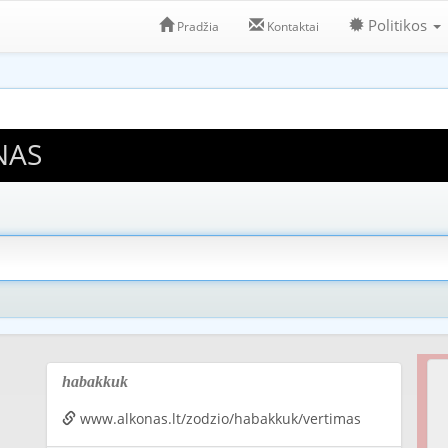
Politikos
Pradžia
Kontaktai
NAS
habakkuk
www.alkonas.lt/zodzio/habakkuk/vertimas