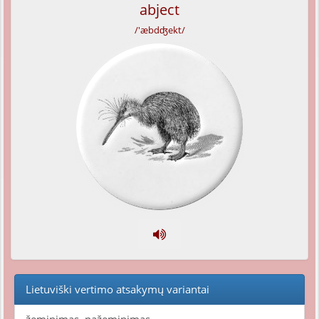
abject
/'æbdʤekt/
Lietuviški vertimo atsakymų variantai