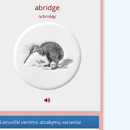
abridge
/ə'bridʤ/
Lietuviški vertimo atsakymų variantai