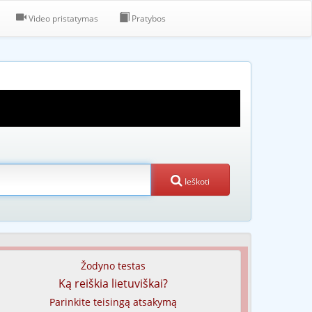
Video pristatymas
Pratybos
Ieškoti
Žodyno testas
Ką reiškia lietuviškai?
Parinkite teisingą atsakymą