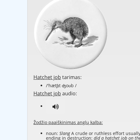
Hatchet job
tarimas:
/'hætʃɪt ʤoʊb /
Hatchet job
audio:
Žodžio paaiškinimas anglų kalba:
noun:
Slang
A crude or ruthless effort usuall
ending in destruction:
did a hatchet job on th