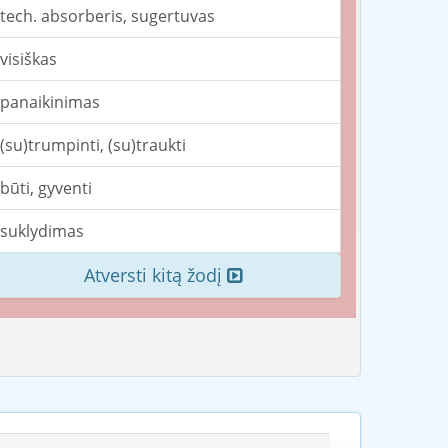
tech. absorberis, sugertuvas
visiškas
panaikinimas
(su)trumpinti, (su)traukti
būti, gyventi
suklydimas
Atversti kitą žodį