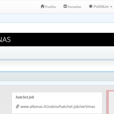
Politikos
Pradžia
Kontaktai
NAS
hatchet job
www.alkonas.lt/zodzio/hatchet-job/vertimas