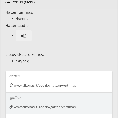
--Autorius (flickr)
Hatten
tarimas:
/hætən/
Hatten
audio:
Lietuviškos reikšmės:
skrybėlę
hatten
www.alkonas.lt/zodzio/hatten/vertimas
gatten
www.alkonas.lt/zodzio/gatten/vertimas