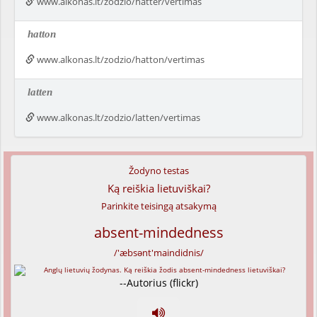
www.alkonas.lt/zodzio/hatter/vertimas
hatton
www.alkonas.lt/zodzio/hatton/vertimas
latten
www.alkonas.lt/zodzio/latten/vertimas
Žodyno testas
Ką reiškia lietuviškai?
Parinkite teisingą atsakymą
absent-mindedness
/'æbsənt'maindidnis/
--Autorius (flickr)