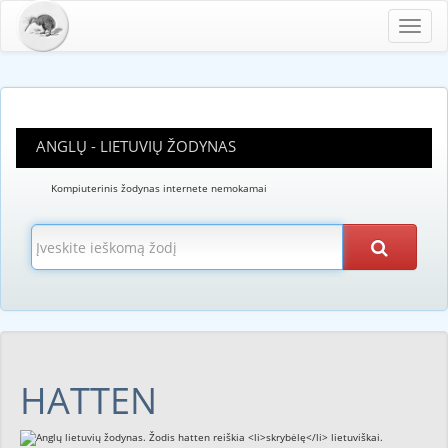
Toggl
navig
ANGLŲ - LIETUVIŲ ŽODYNAS
Kompiuterinis žodynas internete nemokamai
HATTEN