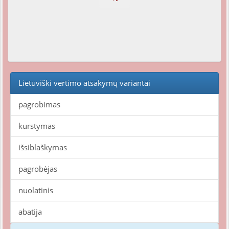
Lietuviški vertimo atsakymų variantai
pagrobimas
kurstymas
išsiblaškymas
pagrobėjas
nuolatinis
abatija