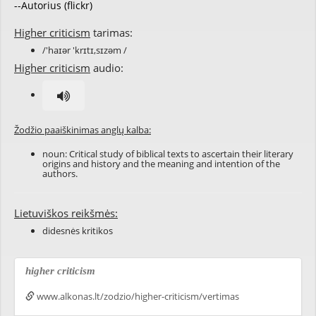
--Autorius (flickr)
Higher criticism
tarimas:
/'haɪər 'krɪtɪ,sɪzəm /
Higher criticism
audio:
Žodžio paaiškinimas anglų kalba:
noun: Critical study of biblical texts to ascertain their literary
origins and history and the meaning and intention of the
authors.
Lietuviškos reikšmės:
didesnės kritikos
higher criticism
www.alkonas.lt/zodzio/higher-criticism/vertimas