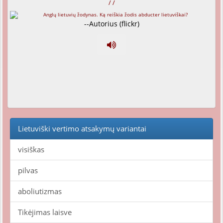
/ /
--Autorius (flickr)
Lietuviški vertimo atsakymų variantai
visiškas
pilvas
aboliutizmas
Tikėjimas laisve