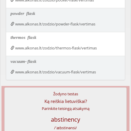
www.alkonas.lt/zodzio/pocket-flask/vertimas
powder
flask
www.alkonas.lt/zodzio/powder-flask/vertimas
thermos
flask
www.alkonas.lt/zodzio/thermos-flask/vertimas
vacuum-
flask
www.alkonas.lt/zodzio/vacuum-flask/vertimas
Žodyno testas
Ką reiškia lietuviškai?
Parinkite teisingą atsakymą
abstinency
/'æbstinənsi/