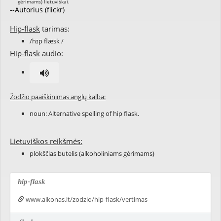
--Autorius (flickr)
Hip-flask
tarimas:
/hɪp flæsk /
Hip-flask
audio:
Žodžio paaiškinimas anglų kalba:
noun: Alternative spelling of
hip flask
.
Lietuviškos reikšmės:
plokščias butelis (alkoholiniams gėrimams)
hip-flask
www.alkonas.lt/zodzio/hip-flask/vertimas