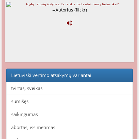
--Autorius (flickr)
Lietuviški vertimo atsakymų variantai
tvirtas, sveikas
sumišęs
saikingumas
abortas, išsimetimas