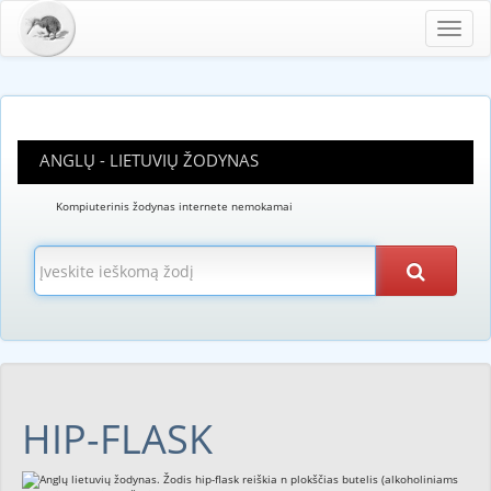
Toggl
navig
ANGLŲ - LIETUVIŲ ŽODYNAS
Kompiuterinis žodynas internete nemokamai
HIP-FLASK