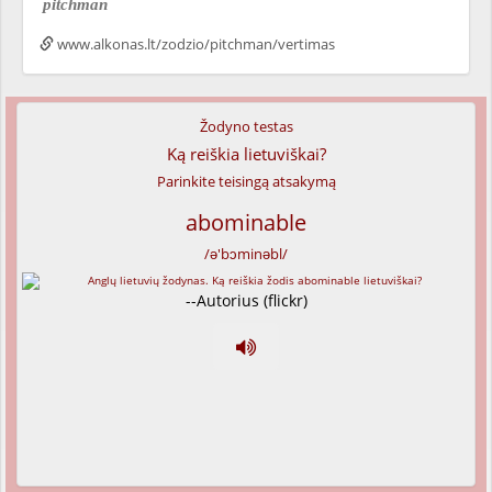
pitchman
www.alkonas.lt/zodzio/pitchman/vertimas
Žodyno testas
Ką reiškia lietuviškai?
Parinkite teisingą atsakymą
abominable
/ə'bɔminəbl/
--Autorius (flickr)