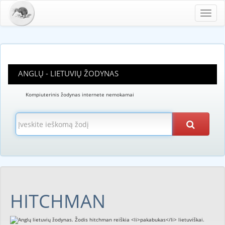
Toggl
navig
ANGLŲ - LIETUVIŲ ŽODYNAS
Kompiuterinis žodynas internete nemokamai
HITCHMAN