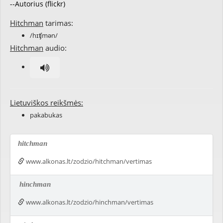
--Autorius (flickr)
Hitchman
tarimas:
/hɪʧmən/
Hitchman
audio:
Lietuviškos reikšmės:
pakabukas
hitchman
www.alkonas.lt/zodzio/hitchman/vertimas
hinchman
www.alkonas.lt/zodzio/hinchman/vertimas