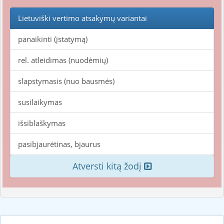
Lietuviški vertimo atsakymų variantai
panaikinti (įstatymą)
rel. atleidimas (nuodėmių)
slapstymasis (nuo bausmės)
susilaikymas
išsiblaškymas
pasibjaurėtinas, bjaurus
Atversti kitą žodį