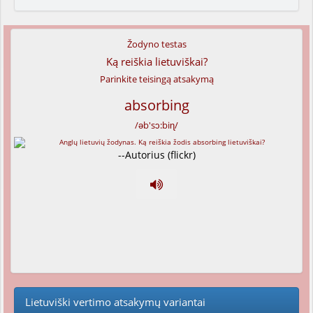
Žodyno testas
Ką reiškia lietuviškai?
Parinkite teisingą atsakymą
absorbing
/əb'sɔ:biɳ/
--Autorius (flickr)
Lietuviški vertimo atsakymų variantai