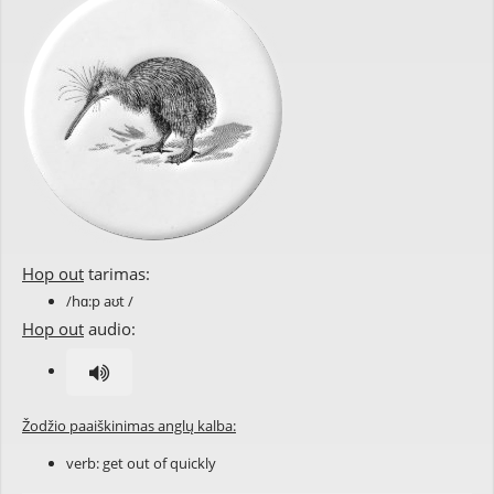
Hop out
tarimas:
/hɑ:p aʊt /
Hop out
audio:
Žodžio paaiškinimas anglų kalba:
verb: get out of quickly