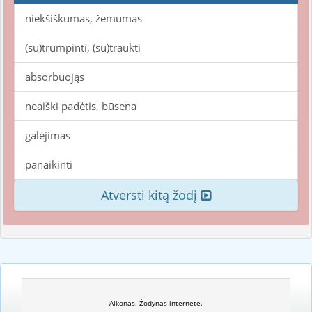
niekšiškumas, žemumas
(su)trumpinti, (su)traukti
absorbuojąs
neaiški padėtis, būsena
galėjimas
panaikinti
Atversti kitą žodį
Alkonas. Žodynas internete.