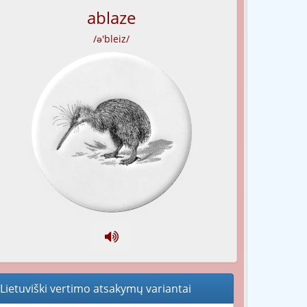
ablaze
/ə'bleiz/
Lietuviški vertimo atsakymų variantai