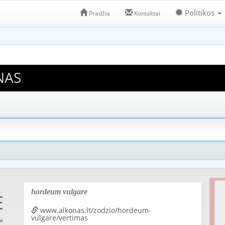
Politikos
Pradžia
Kontaktai
NAS
hordeum vulgare
E
www.alkonas.lt/zodzio/hordeum-
vulgare/vertimas