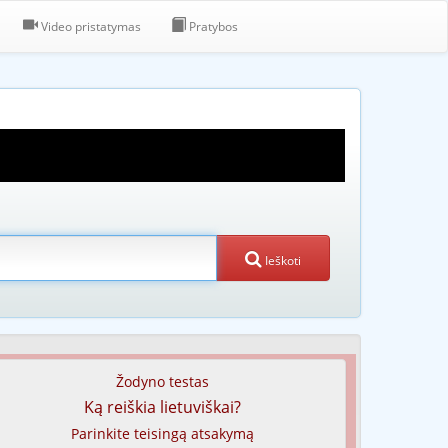
Video pristatymas
Pratybos
Ieškoti
Žodyno testas
Ką reiškia lietuviškai?
Parinkite teisingą atsakymą