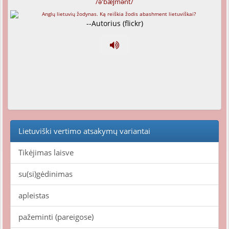
/ə'bæʃmənt/
--Autorius (flickr)
Lietuviški vertimo atsakymų variantai
Tikėjimas laisve
su(si)gėdinimas
apleistas
pažeminti (pareigose)