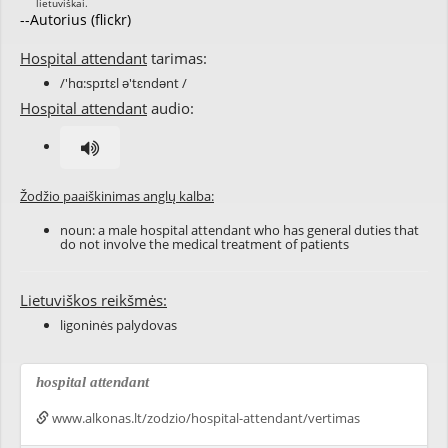
--Autorius (flickr)
Hospital attendant
tarimas:
/'hɑ:spɪtɛl ə'tɛndənt /
Hospital attendant
audio:
Žodžio paaiškinimas anglų kalba:
noun: a male hospital attendant who has general duties that
do not involve the medical treatment of patients
Lietuviškos reikšmės:
ligoninės palydovas
hospital attendant
www.alkonas.lt/zodzio/hospital-attendant/vertimas