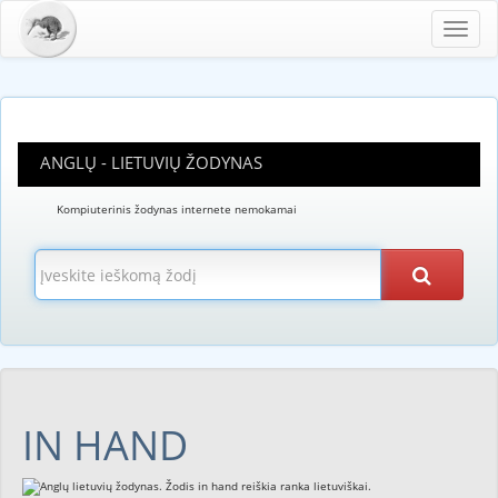
Toggl
navig
ANGLŲ - LIETUVIŲ ŽODYNAS
Kompiuterinis žodynas internete nemokamai
IN HAND