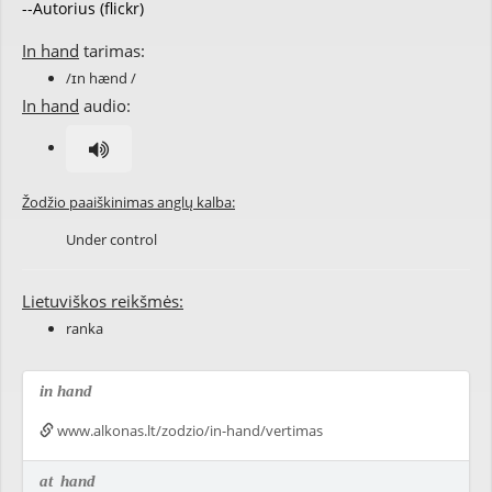
--Autorius (flickr)
In hand
tarimas:
/ɪn hænd /
In hand
audio:
Žodžio paaiškinimas anglų kalba:
Under control
Lietuviškos reikšmės:
ranka
in hand
www.alkonas.lt/zodzio/in-hand/vertimas
at
hand