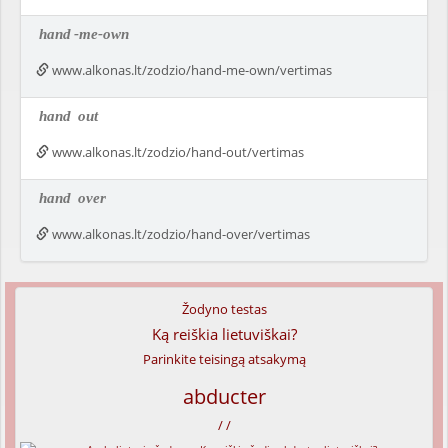
hand
-me-own
www.alkonas.lt/zodzio/hand-me-own/vertimas
hand
out
www.alkonas.lt/zodzio/hand-out/vertimas
hand
over
www.alkonas.lt/zodzio/hand-over/vertimas
Žodyno testas
Ką reiškia lietuviškai?
Parinkite teisingą atsakymą
abducter
/ /