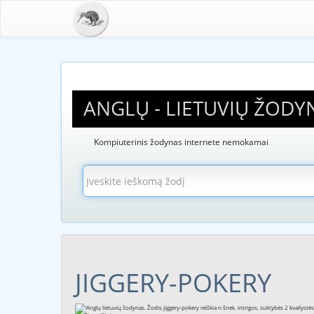
ANGLŲ - LIETUVIŲ ŽODY
Kompiuterinis žodynas internete nemokamai
JIGGERY-POKERY