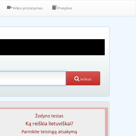
Video pristatymas
Pratybos
Ieškoti
Žodyno testas
Ką reiškia lietuviškai?
Parinkite teisingą atsakymą