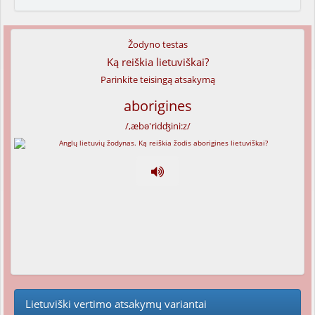
Žodyno testas
Ką reiškia lietuviškai?
Parinkite teisingą atsakymą
aborigines
/,æbə'ridʤini:z/
Lietuviški vertimo atsakymų variantai