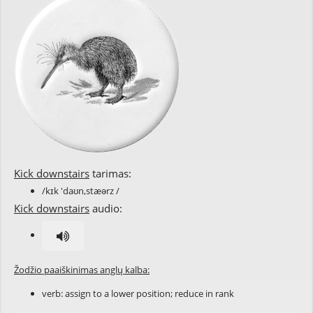
Kick downstairs
tarimas:
/kɪk 'daʊn,stæərz /
Kick downstairs
audio:
Žodžio paaiškinimas anglų kalba:
verb: assign to a lower position; reduce in rank